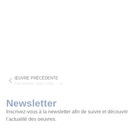
ŒUVRE PRÉCÉDENTE
Paul SIGNAC (1863-1935) – La Seine, quai Debilly – Aquarelle et mine de plomb sur papier
Newsletter
Inscrivez-vous à la newsletter afin de suivre et découvrir
l’actualité des oeuvres.