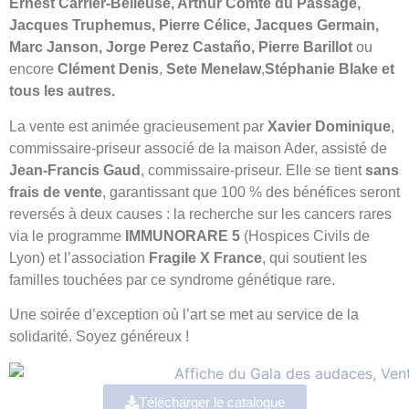
Ernest Carrier-Belleuse, Arthur Comte du Passage,
Jacques Truphemus, Pierre Célice, Jacques Germain,
Marc Janson, Jorge Perez Castaño, Pierre Barillot
ou
encore
Clément Denis
,
Sete Menelaw
,
Stéphanie Blake et
tous les autres.
La vente est animée gracieusement par
Xavier Dominique
,
commissaire-priseur associé de la maison Ader, assisté de
Jean-Francis Gaud
, commissaire-priseur. Elle se tient
sans
frais de vente
, garantissant que 100 % des bénéfices seront
reversés à deux causes : la recherche sur les cancers rares
via le programme
IMMUNORARE 5
(Hospices Civils de
Lyon) et l’association
Fragile X France
, qui soutient les
familles touchées par ce syndrome génétique rare.
Une soirée d’exception où l’art se met au service de la
solidarité. Soyez généreux !
Télécharger le catalogue