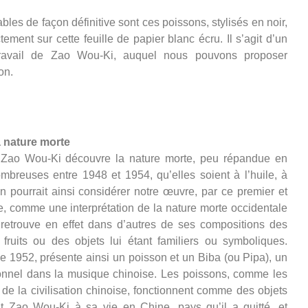
bles de façon définitive sont ces poissons, stylisés en noir,
tement sur cette feuille de papier blanc écru. Il s’agit d’un
 travail de Zao Wou-Ki, auquel nous pouvons proposer
tion.
 nature morte
 Zao Wou-Ki découvre la nature morte, peu répandue en
mbreuses entre 1948 et 1954, qu’elles soient à l’huile, à
On pourrait ainsi considérer notre œuvre, par ce premier et
re, comme une interprétation de la nature morte occidentale
n retrouve en effet dans d’autres de ses compositions des
fruits ou des objets lui étant familiers ou symboliques.
de 1952, présente ainsi un poisson et un Biba (ou Pipa), un
tionnel dans la musique chinoise. Les poissons, comme les
s de la civilisation chinoise, fonctionnent comme des objets
nt Zao Wou-Ki à sa vie en Chine, pays qu’il a quitté, et