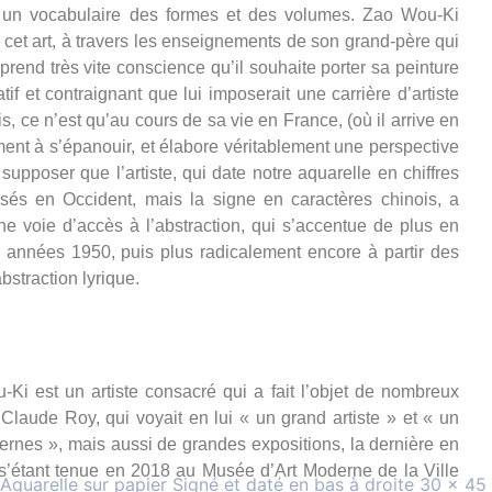
ait un vocabulaire des formes et des volumes. Zao Wou-Ki
cet art, à travers les enseignements de son grand-père qui
te prend très vite conscience qu’il souhaite porter sa peinture
if et contraignant que lui imposerait une carrière d’artiste
s, ce n’est qu’au cours de sa vie en France, (où il arrive en
ment à s’épanouir, et élabore véritablement une perspective
 supposer que l’artiste, qui date notre aquarelle en chiffres
és en Occident, mais la signe en caractères chinois, a
une voie d’accès à l’abstraction, qui s’accentue de plus en
années 1950, puis plus radicalement encore à partir des
bstraction lyrique.
Ki est un artiste consacré qui a fait l’objet de nombreux
Claude Roy, qui voyait en lui « un grand artiste » et « un
ernes », mais aussi de grandes expositions, la dernière en
e s’étant tenue en 2018 au Musée d’Art Moderne de la Ville