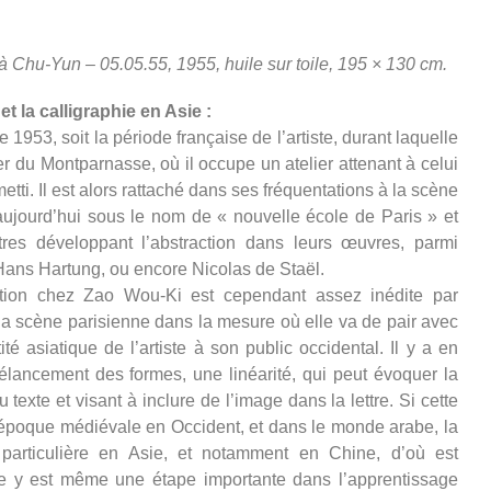
u-Yun – 05.05.55, 1955, huile sur toile, 195 × 130 cm.
t la calligraphie en Asie :
 1953, soit la période française de l’artiste, durant laquelle
tier du Montparnasse, où il occupe un atelier attenant à celui
tti. Il est alors rattaché dans ses fréquentations à la scène
 aujourd’hui sous le nom de « nouvelle école de Paris » et
ntres développant l’abstraction dans leurs œuvres, parmi
Hans Hartung, ou encore Nicolas de Staël.
ction chez Zao Wou-Ki est cependant assez inédite par
 la scène parisienne dans la mesure où elle va de pair avec
té asiatique de l’artiste à son public occidental. Il y a en
élancement des formes, une linéarité, qui peut évoquer la
au texte et visant à inclure de l’image dans la lettre. Si cette
l’époque médiévale en Occident, et dans le monde arabe, la
 particulière en Asie, et notamment en Chine, d’où est
le y est même une étape importante dans l’apprentissage